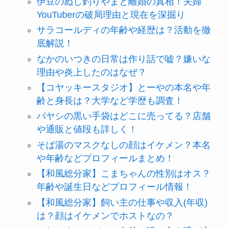
伊豆のぬし釣りやまと離婚の真相！夫婦
YouTuberの破局理由と現在を深掘り
サラコールディの年齢や経歴は？活動を徹
底解説！
なかのいつきの日常は作り話で嘘？嫌いな
理由や炎上したのはなぜ？
【コヤッキースタジオ】とーやの本名や年
齢と身長は？大学など学歴も調査！
バヤシの黒い手袋はどこに売ってる？店舗
や通販と値段も詳しく！
そば湯のマスクなしの顔はイケメン？本名
や年齢などプロフィールまとめ！
【和風総分家】こまちゃんの性別はオス？
年齢や誕生日などプロフィール情報！
【和風総分家】飼い主の仕事や収入(年収)
は？顔はイケメンでホストなの？