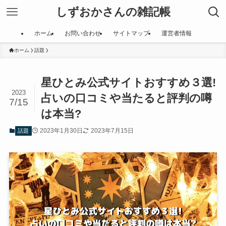
しずおかさんの雑記帳
ホーム
お問い合わせ
サイトマップ
運営者情報
ホーム
話題
星ひとみ公式サイトおすすめ３選!
2023
占いの口コミや当たると評判の噂
7/15
は本当?
2023年1月30日
2023年7月15日
話題