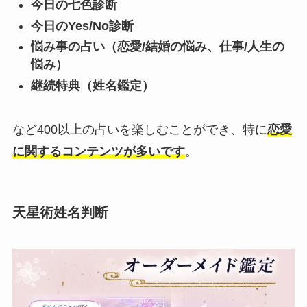
今日の七色診断
今日のYes/No診断
悩み事の占い（恋愛/結婚の悩み、仕事/人生の
悩み）
継続特典（姓名鑑定）
など400以上の占いを楽しむことができ、特に
恋愛
に関するコンテンツが多いです
。
天星術姓名判断