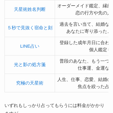
オーダーメイド鑑定、縁結
天星術姓名判断
恋の行方や先の人
過去を言い当て、結婚な
５秒で見抜く宿命と刻
あなたに寄り添ったメ
登録した成年月日に合わ
LINE占い
個人鑑定も
普段のあなた、もう一つ
光と影の処方箋
仕事運、金運な
人生、仕事、恋愛、結婚の
究極の天星術
焦点を絞った占
いずれもしっかり占ってもらうには料金がかかり