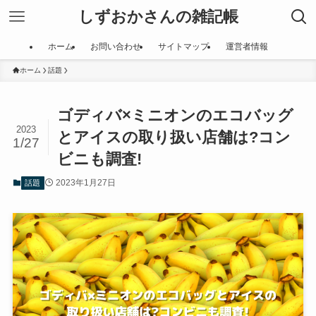
しずおかさんの雑記帳
ホーム
お問い合わせ
サイトマップ
運営者情報
ホーム
話題
ゴディバ×ミニオンのエコバッグ
2023
とアイスの取り扱い店舗は?コン
1/27
ビニも調査!
2023年1月27日
話題