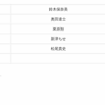
鈴木保奈美
奥田達士
栗原類
新津ちせ
松尾貴史
、