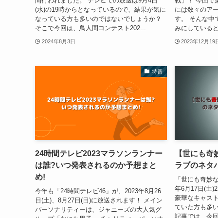
間行われました。 テレビでの放送は9月4日
戦」！ 今回で
(水)の19時からとなっているので、結果が気に
には数々のア
なっている方も多いのではないでしょうか？
す。 そんな中
そこで今回は、鳥人間コンテスト202...
みにしていると
2024年8月3日
2023年12月19
特番
24時間テレビ2023マラソンランナー
【世にも奇妙
は誰?いつ発表されるのか予想まと
ラブのネタバ
め!
「世にも奇妙な物
年6月17日(土
今年も「24時間テレビ46」が、2023年8月26
豪華なキャス
日(土)、8月27日(日)に放送されます！ メイン
ていた方も多い
パーソナリティーは、ジャニーズの大人気グ
記事では、今