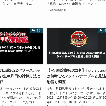
ブ」の、 出演者（キ...
「視線」について 出演者（キャスト...
2023年6月14日
特番
伝説2022パワースポッ
【FNS歌謡祭2022冬】Travis Jap
方!生年月日の計算方法と
は何時ごろ?タイムテーブルと見逃
!
配信も調査!
わからない やりすぎ都市伝説
今年もFNS歌謡祭（冬）が生放送されます
月23日(金)に放送されました。 ド
日程は以下のようになっています。 第一
さんが紹介した 「あなたの運
2022年12月7日(水) 18:30〜23:28 第二夜 20
るパワースポットの見つけ
年12月14日(水) 18:00〜23:03 Ｔravis