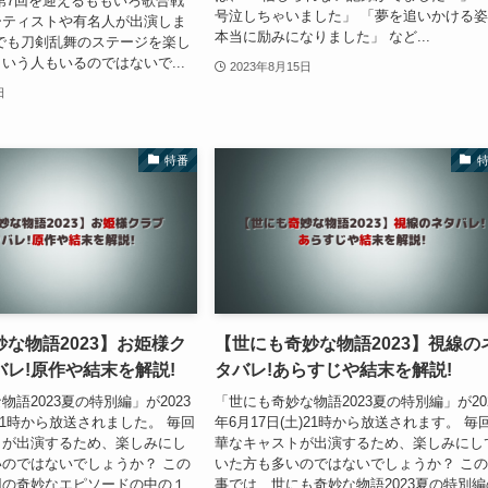
第7回を迎えるももいろ歌合戦
号泣しちゃいました」 「夢を追いかける
ーティストや有名人が出演しま
本当に励みになりました」 など...
でも刀剣乱舞のステージを楽し
いう人もいるのではないで...
2023年8月15日
日
特番
な物語2023】お姫様ク
【世にも奇妙な物語2023】視線の
レ!原作や結末を解説!
タバレ!あらすじや結末を解説!
語2023夏の特別編」が2023
「世にも奇妙な物語2023夏の特別編」が20
)21時から放送されました。 毎回
年6月17日(土)21時から放送されます。 毎
トが出演するため、楽しみにし
華なキャストが出演するため、楽しみにし
のではないでしょうか？ この
いた方も多いのではないでしょうか？ こ
回の奇妙なエピソードの中の１
事では、世にも奇妙な物語2023夏の特別編