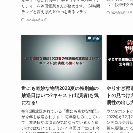
ループ「なにわ男子」 チャリティーパーソナ
つ「お姫様クラ
リティーを芦田愛菜さんが務めます。 24時間
テレビと言えば約100kmを走るマラソ...
2023年6月15日
2023年6月30日
特番
世にも奇妙な物語2023夏の特別編の
やりすぎ都市
放送日はいつ?キャスト(出演者)も気
トの見つけ
になる!
属性の出し方
毎年2回放送されている「世にも奇妙な物語」
ウソかホントか
が今年も放送されます！ 毎年楽しみにしてい
2022冬が12
て、放送日や出演者が気になっている人も多
ンデコルテ渡辺
いのではないでしょうか？ 今回は「世にも奇
気を最強にす