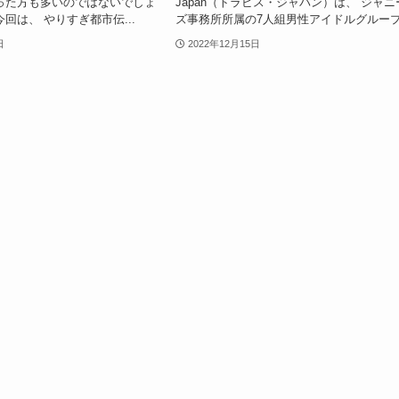
った方も多いのではないでしょ
Japan（トラビス・ジャパン）は、 ジャニ
回は、 やりすぎ都市伝...
ズ事務所所属の7人組男性アイドルグループ.
日
2022年12月15日