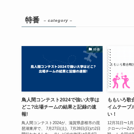
特番
– category –
特番
鳥人間コンテスト2024で強い大学は
ももいろ歌合
どこ?出場チームの結果と記録の速
イムテーブ
報!
い！
鳥人間コンテスト2024が、滋賀県彦根市の琵
12月31日〜
琶湖東岸で、 7月27日(土)、7月28日(日)の2日
クローバーZの