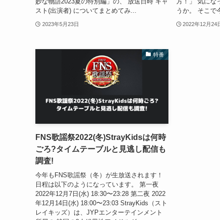
妙な物語2023夏の特別編」の、 放送日時 キャ
方！」 気にな
スト(出演者) についてまとめてみ...
うか。 そこで今
2023年5月23日
2022年12月24
特番
FNS歌謡祭2022(冬)StrayKidsは何時
ごろ?タイムテーブルと見逃し配信も
調査!
今年もFNS歌謡祭（冬）が生放送されます！
日程は以下のようになっています。 第一夜
2022年12月7日(水) 18:30〜23:28 第二夜 2022
年12月14日(水) 18:00〜23:03 StrayKids（スト
レイキッズ）は、JYPエンターテインメント