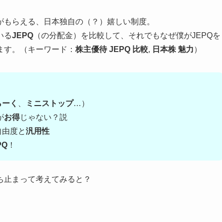
がもらえる、日本独自の（？）嬉しい制度。
いる
JEPQ
（の分配金）を比較して、それでもなぜ僕がJEPQを
ます。（キーワード：
株主優待 JEPQ 比較
,
日本株 魅力
）
らーく
、
ミニストップ
…）
が
お得
じゃない？説
自由度と
汎用性
PQ
！
ち止まって考えてみると？