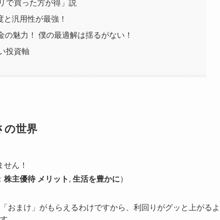
カリで買った方が得」説
度と汎用性が最強！
配金の魅力！ 僕の最適解は揺るがない！
い投資軸
さの世界
ません！
：
株主優待 メリット
,
生活を豊かに
）
「おまけ」がもらえるわけですから、利回りがグッと上がるよ
す。