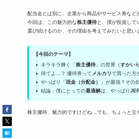
配当金とは別に、企業から商品やサービス券など
今回は、この魅力的な
株主優待
と、僕が投資して
選び続けるのか、その理由を考えてみたいと思い
【今回のテーマ】
キラキラ輝く「
株主優待
」の世界（
すかい
待てよ…？ 優待券って
メルカリ
で買った方
やっぱり「
現金（分配金）
」が最強？その
結論：僕にとっての
最適解
は、やっぱり
JE
株主優待、魅力的ですけどね…でも、ちょっと立