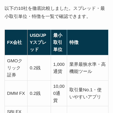
以下の10社を徹底比較しました。スプレッド・最
小取引単位・特徴を一覧で確認できます。
USD/JP
最小
FX会社
Yスプレ
取引
特徴
ッド
単位
GMOク
1,000
業界最狭水準・高
リック
0.2銭
通貨
機能ツール
証券
10,00
取引量No.1・使
DMM FX
0.2銭
0通
いやすいアプリ
貨
SBI FX