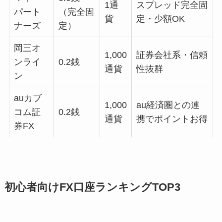
1通
スプレッド完全固
パート
（完全固
貨
定・少額OK
ナーズ
定）
岡三オ
1,000
証券会社系・信頼
ンライ
0.2銭
通貨
性抜群
ン
auカブ
1,000
au経済圏との連
コム証
0.2銭
通貨
携でポイントお得
券FX
初心者向けFX口座ランキングTOP3