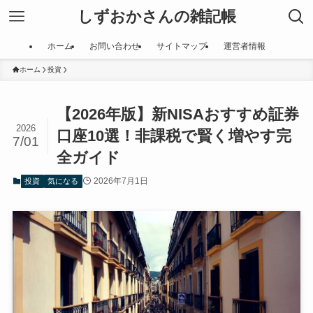
しずおかさんの雑記帳
ホーム
お問い合わせ
サイトマップ
運営者情報
ホーム
投資
【2026年版】新NISAおすすめ証券
2026
口座10選！非課税で賢く増やす完
7/01
全ガイド
2026年7月1日
投資
気になる