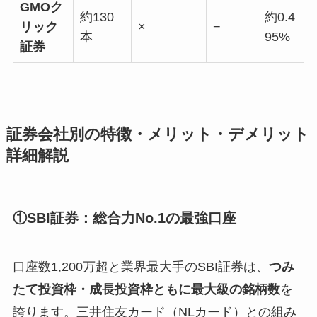
GMOク
約130
約0.4
リック
×
−
本
95%
証券
証券会社別の特徴・メリット・デメリット
詳細解説
①SBI証券：総合力No.1の最強口座
口座数1,200万超と業界最大手のSBI証券は、
つみ
たて投資枠・成長投資枠ともに最大級の銘柄数
を
誇ります。三井住友カード（NLカード）との組み