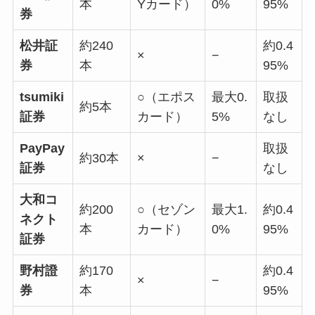
本
Yカード）
0%
95%
券
松井証
約240
約0.4
×
−
券
本
95%
tsumiki
○（エポス
最大0.
取扱
約5本
証券
カード）
5%
なし
PayPay
取扱
約30本
×
−
証券
なし
大和コ
約200
○（セゾン
最大1.
約0.4
ネクト
本
カード）
0%
95%
証券
野村證
約170
約0.4
×
−
券
本
95%