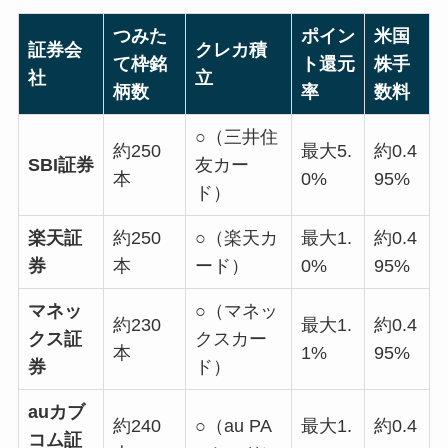
つみた
ポイン
米国
証券会
クレカ積
て枠銘
ト還元
株手
社
立
柄数
率
数料
○（三井住
約250
最大5.
約0.4
SBI証券
友カー
本
0%
95%
ド）
楽天証
約250
○（楽天カ
最大1.
約0.4
券
本
ード）
0%
95%
マネッ
○（マネッ
約230
最大1.
約0.4
クス証
クスカー
本
1%
95%
券
ド）
auカブ
約240
○（au PA
最大1.
約0.4
コム証