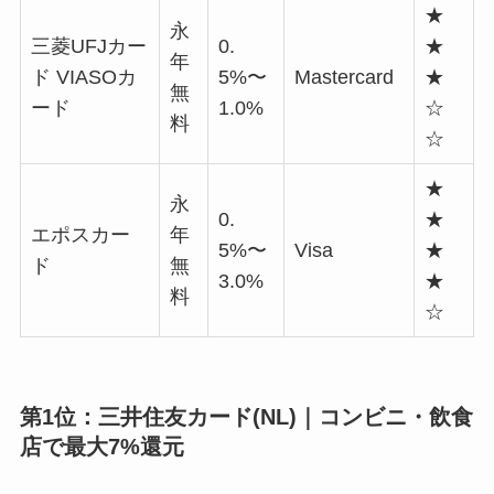
★
永
三菱UFJカー
0.
★
年
ド VIASOカ
5%〜
Mastercard
★
無
ード
1.0%
☆
料
☆
★
永
0.
★
エポスカー
年
5%〜
Visa
★
ド
無
3.0%
★
料
☆
第1位：三井住友カード(NL)｜コンビニ・飲食
店で最大7%還元