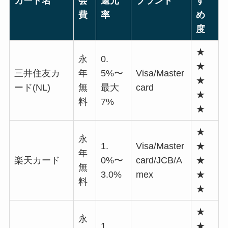
カード名
会
還元
ブランド
す
費
率
め
度
★
永
0.
★
三井住友カ
年
5%〜
Visa/Master
★
ード(NL)
無
最大
card
★
料
7%
★
★
永
1.
Visa/Master
★
年
楽天カード
0%〜
card/JCB/A
★
無
3.0%
mex
★
料
★
★
永
1.
★