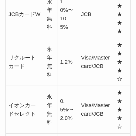
永
1.
★
年
0%〜
JCBカードW
JCB
★
無
10.
★
料
5%
★
★
永
★
リクルート
年
Visa/Master
1.2%
★
カード
無
card/JCB
★
料
☆
★
永
0.
★
イオンカー
年
Visa/Master
5%〜
★
ドセレクト
無
card/JCB
2.0%
★
料
☆