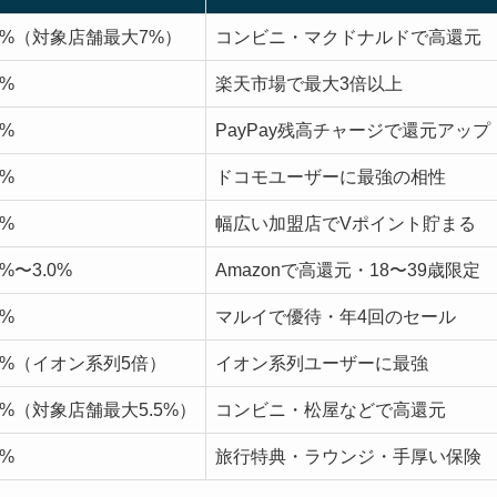
.5%（対象店舗最大7%）
コンビニ・マクドナルドで高還元
0%
楽天市場で最大3倍以上
0%
PayPay残高チャージで還元アップ
0%
ドコモユーザーに最強の相性
5%
幅広い加盟店でVポイント貯まる
0%〜3.0%
Amazonで高還元・18〜39歳限定
5%
マルイで優待・年4回のセール
.5%（イオン系列5倍）
イオン系列ユーザーに最強
.5%（対象店舗最大5.5%）
コンビニ・松屋などで高還元
0%
旅行特典・ラウンジ・手厚い保険