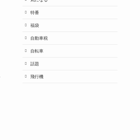
特番
福袋
自動車税
自転車
話題
飛行機
ど