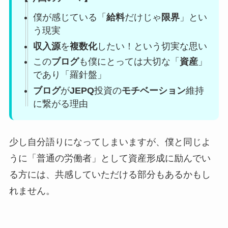
僕が感じている「
給料
だけじゃ
限界
」とい
う現実
収入源
を
複数化
したい！という切実な思い
この
ブログ
も僕にとっては大切な「
資産
」
であり「羅針盤」
ブログ
が
JEPQ
投資の
モチベーション
維持
に繋がる理由
少し自分語りになってしまいますが、僕と同じよ
うに「普通の労働者」として資産形成に励んでい
る方には、共感していただける部分もあるかもし
れません。