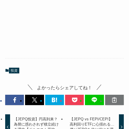
投資
よかったらシェアしてね！
【JEPQ投資】円高到来？
【JEPQ vs FEPI/CEPI】
為替に惑わされず積立続け
高利回りETFに心揺れる…