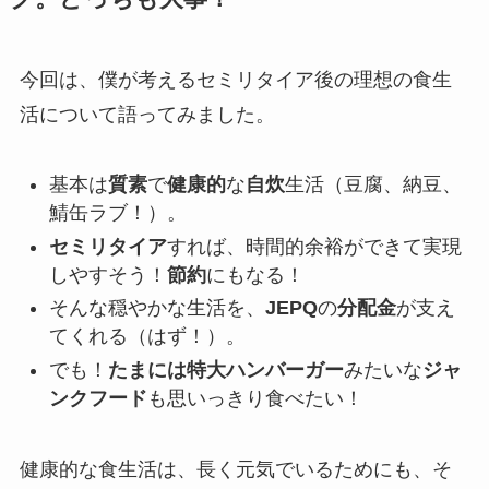
今回は、僕が考えるセミリタイア後の理想の食生
活について語ってみました。
基本は
質素
で
健康的
な
自炊
生活（豆腐、納豆、
鯖缶ラブ！）。
セミリタイア
すれば、時間的余裕ができて実現
しやすそう！
節約
にもなる！
そんな穏やかな生活を、
JEPQ
の
分配金
が支え
てくれる（はず！）。
でも！
たまには特大ハンバーガー
みたいな
ジャ
ンクフード
も思いっきり食べたい！
健康的な食生活は、長く元気でいるためにも、そ