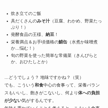
炊き立てのご飯
具だくさんの
みそ汁
（豆腐、わかめ、野菜たっ
ぷり！）
発酵食品の王様、
納豆
！
栄養満点＆お手頃価格の
鯖缶
（水煮か味噌煮
か…悩む！）
旬の野菜を使った簡単な常備菜（きんぴらと
か、おひたしとか）
…どうでしょう？ 地味ですかね？（笑）
でも、こういう
和食
中心の食事って、栄養バラン
スもいいし、飽きがこないし、何より
体への負担
が少ない
気がするんです。