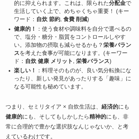
的に抑えられます。これは、限られた
分配金
で
生活していく上で、めちゃくちゃ重要！ (キー
ワード：
自炊 節約
,
食費 削減
)
健康的！
：使う食材や調味料を自分で選べるの
で、塩分・糖分・脂質をコントロールしやす
い。添加物の摂取も減らせるかも？
栄養バラン
ス
を考えた食事が可能になります。(キーワー
ド：
自炊 健康 メリット
,
栄養バランス
)
楽しい！
：料理そのものが、良い気分転換にな
ったり、新しい発見があったりする「趣味」に
なる可能性も秘めています。
つまり、セミリタイア × 自炊生活は、
経済的
にも
健康的
にも、そしてもしかしたら
精神的
にも、非
常に合理的で豊かな選択肢なんじゃないか、と考
えているわけです。