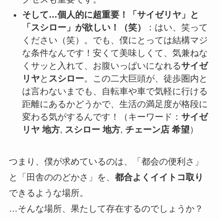
そして…個人的に超重要！「サイゼリヤ」と
「スシロー」が欲しい！（笑）
：はい、笑って
ください（笑）。でも、僕にとっては結構マジ
な条件なんです！安くて美味しくて、気兼ねな
くサッと入れて、お腹いっぱいになれる
サイゼ
リヤ
と
スシロー
。この二大巨頭が、徒歩圏内と
は言わないまでも、自転車や車で気軽に行ける
距離にあるかどうかで、生活の満足度が格段に
変わる気がするんです！（キーワード：
サイゼ
リヤ 地方
,
スシロー 地方
,
チェーン店 希望
）
つまり、僕が求めているのは、「都会の便利さ」
と「田舎ののどかさ」を、
都合よくイイトコ取り
できるような場所。
…そんな場所、果たして存在するのでしょうか？