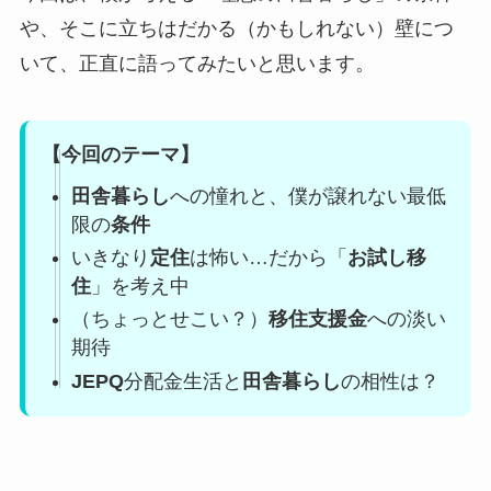
や、そこに立ちはだかる（かもしれない）壁につ
いて、正直に語ってみたいと思います。
【今回のテーマ】
田舎暮らし
への憧れと、僕が譲れない最低
限の
条件
いきなり
定住
は怖い…だから「
お試し移
住
」を考え中
（ちょっとせこい？）
移住支援金
への淡い
期待
JEPQ
分配金生活と
田舎暮らし
の相性は？