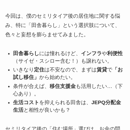
今回は、僕のセミリタイア後の居住地に関する悩
み、特に「田舎暮らし」という選択肢について、
色々と妄想を膨らませてみました。
田舎暮らし
には憧れるけど、
インフラ
や
利便性
（サイゼ・スシロー含む！）も譲れない。
いきなり
定住
は不安なので、まずは
賃貸
で
「お
試し移住」
から始めたい。
条件が合えば、
移住支援金
も活用したい…（下
心あり）。
生活コスト
を抑えられる田舎は、
JEPQ分配金
生活
と相性が良いかも？
セミリタイア後の「住む場所」選びは、お金の問